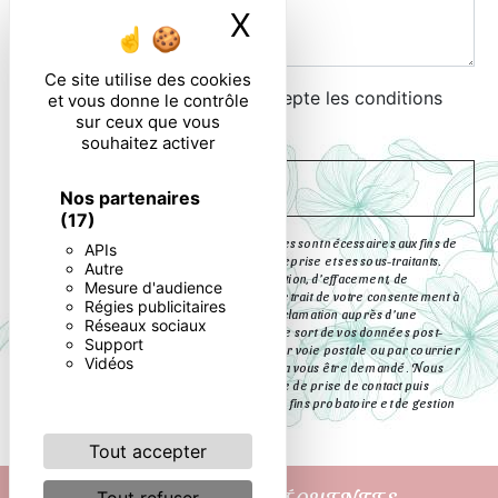
X
Masquer le ban
Ce site utilise des cookies
En cochant cette case, j'accepte les conditions
et vous donne le contrôle
sur ceux que vous
particulières ci-dessous **
souhaitez activer
ENVOYER
Nos partenaires
(17)
** Les données personnelles communiquées sont nécessaires aux fins de
APIs
vous contacter. Elles sont destinées à l'entreprise et ses sous-traitants.
Autre
Vous disposez de droits d’accès, de rectification, d’effacement, de
Mesure d'audience
portabilité, de limitation, d’opposition, de retrait de votre consentement à
Régies publicitaires
tout moment et du droit d’introduire une réclamation auprès d’une
Réseaux sociaux
autorité de contrôle, ainsi que d’organiser le sort de vos données post-
Support
mortem. Vous pouvez exercer ces droits par voie postale ou par courrier
Vidéos
électronique. Un justificatif d'identité pourra vous être demandé. Nous
conservons vos données pendant la période de prise de contact puis
pendant la durée de prescription légale aux fins probatoire et de gestion
des contentieux.
Tout accepter
RECHERCHES FRÉQUENTES